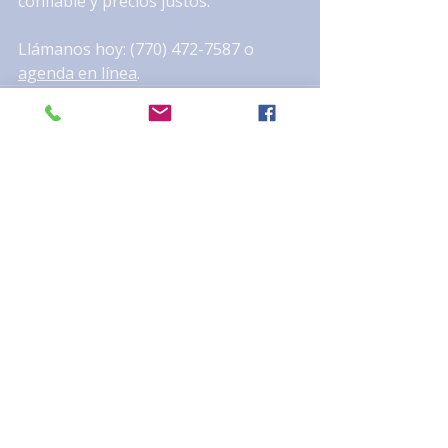
confiable y precios justos.
Llámanos hoy: (770) 472-7587 o 
agenda en línea
.
Entradas recientes
Ver todo