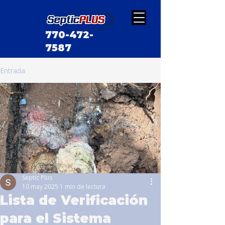
770-472-
7587
Entrada
Septic Plus
10 may 2025
1 min de lectura
Lista de Verificación
para el Sistema